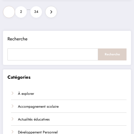
Posts
…
1
2
34
pagination
Recherche
Recherche
Catégories
À explorer
Accompagnement scolaire
Actualités éducatives
Développement Personnel