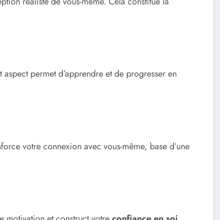
eption réaliste de vous-même. Cela constitue la
et aspect permet d’apprendre et de progresser en
renforce votre connexion avec vous-même, base d’une
re motivation et construct votre
confiance en soi
.