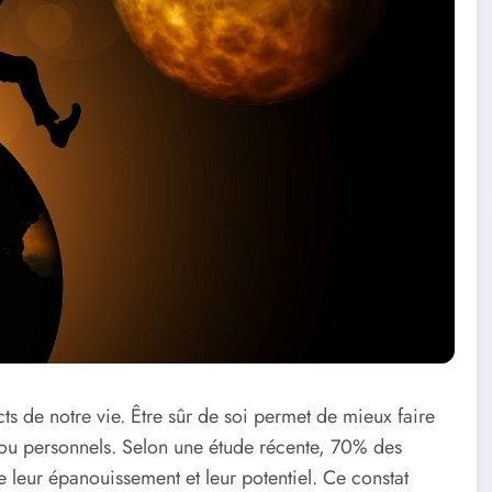
cts de notre vie. Être sûr de soi permet de mieux faire
s ou personnels. Selon une étude récente, 70% des
 leur épanouissement et leur potentiel. Ce constat