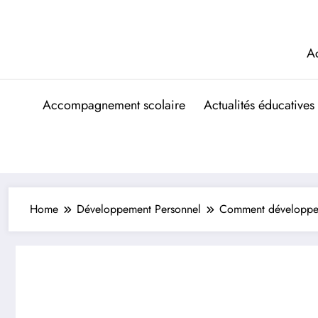
Aller
au
contenu
A
Accompagnement scolaire
Actualités éducatives
Home
Développement Personnel
Comment développer