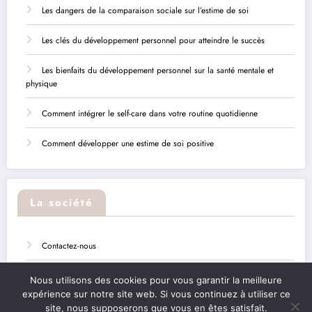
Les dangers de la comparaison sociale sur l’estime de soi
Les clés du développement personnel pour atteindre le succès
Les bienfaits du développement personnel sur la santé mentale et
physique
Comment intégrer le self-care dans votre routine quotidienne
Comment développer une estime de soi positive
La société
Contactez-nous
Sitemap
Nous utilisons des cookies pour vous garantir la meilleure
expérience sur notre site web. Si vous continuez à utiliser ce
Mentions légales
site, nous supposerons que vous en êtes satisfait.