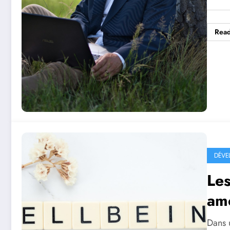
Rea
DÉVE
Les
amé
Dans 