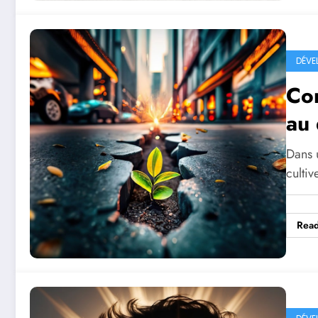
DÉVE
Com
au 
Dans u
cultiv
Rea