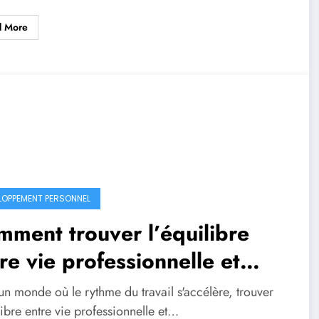
d More
LOPPEMENT PERSONNEL
ment trouver l’équilibre
re vie professionnelle et
n-être
n monde où le rythme du travail s'accélère, trouver
libre entre vie professionnelle et…