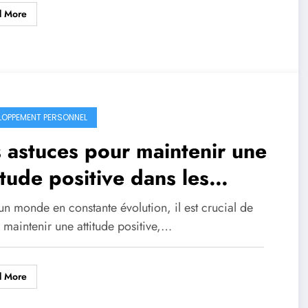
d More
LOPPEMENT PERSONNEL
 astuces pour maintenir une
itude positive dans les
ents difficiles
n monde en constante évolution, il est crucial de
 maintenir une attitude positive,…
d More