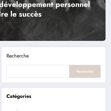
 bienfaits du développement
sonnel sur la santé mentale et
sique
d More
Recherche
Recherche
Catégories