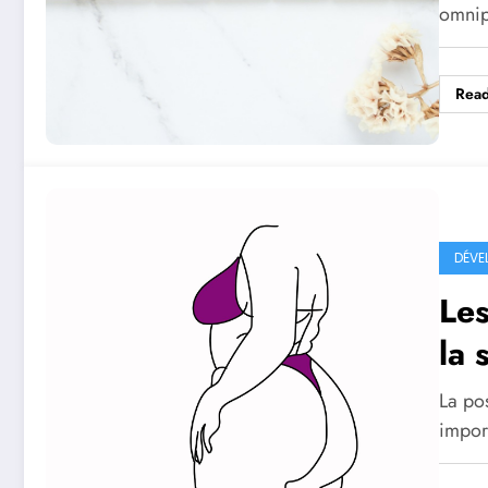
omnipr
Rea
DÉVE
Les
la 
La pos
impor