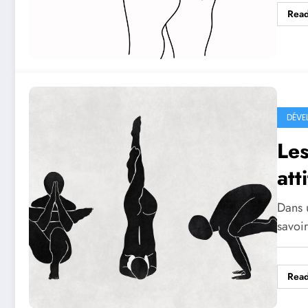
Rea
DÉVE
Les
att
mom
Dans u
savoir
Rea