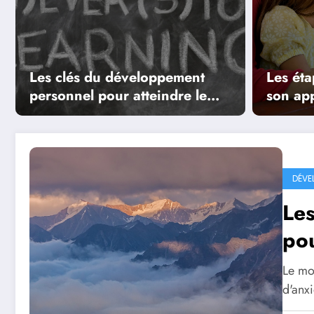
 sociale
Les clés du dév
pour atteindre l
Les clés du développement
Les éta
Read More
personnel pour atteindre le
son ap
succès
DÉVE
Les
pou
Le mo
d'anx