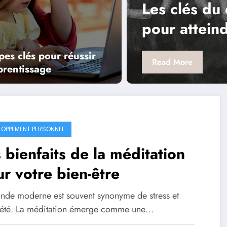
eloppement personnel
Les
e succès
per
phy
pes clés pour réussir
Rea
prentissage
LOPPEMENT PERSONNEL
 bienfaits de la méditation
r votre bien-être
nde moderne est souvent synonyme de stress et
iété. La méditation émerge comme une…