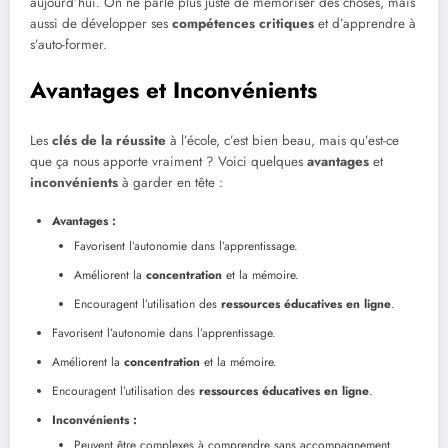
aujourd’hui. On ne parle plus juste de mémoriser des choses, mais
aussi de développer ses
compétences critiques
et d’apprendre à
s’auto-former.
Avantages et Inconvénients
Les
clés de la réussite
à l’école, c’est bien beau, mais qu’est-ce
que ça nous apporte vraiment ? Voici quelques
avantages
et
inconvénients
à garder en tête :
Avantages :
Favorisent l’autonomie dans l’apprentissage.
Améliorent la
concentration
et la mémoire.
Encouragent l’utilisation des
ressources éducatives en ligne
.
Favorisent l’autonomie dans l’apprentissage.
Améliorent la
concentration
et la mémoire.
Encouragent l’utilisation des
ressources éducatives en ligne
.
Inconvénients :
Peuvent être complexes à comprendre sans accompagnement.