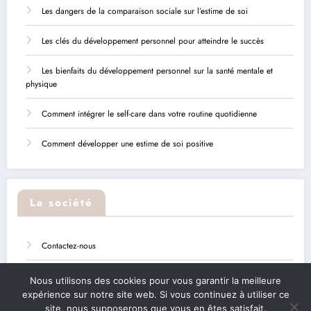
Les dangers de la comparaison sociale sur l’estime de soi
Les clés du développement personnel pour atteindre le succès
Les bienfaits du développement personnel sur la santé mentale et
physique
Comment intégrer le self-care dans votre routine quotidienne
Comment développer une estime de soi positive
La société
Contactez-nous
Sitemap
Nous utilisons des cookies pour vous garantir la meilleure
expérience sur notre site web. Si vous continuez à utiliser ce
Mentions légales
site, nous supposerons que vous en êtes satisfait.