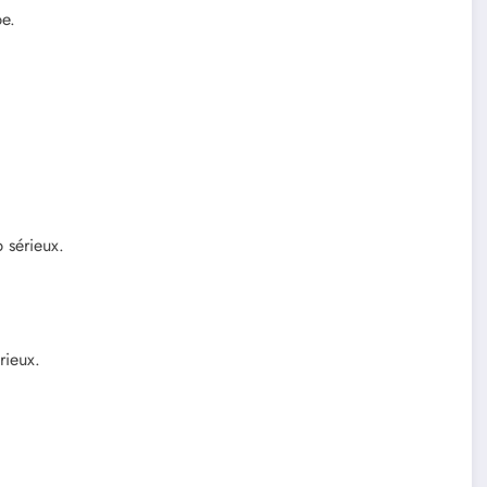
e.
 sérieux.
rieux.