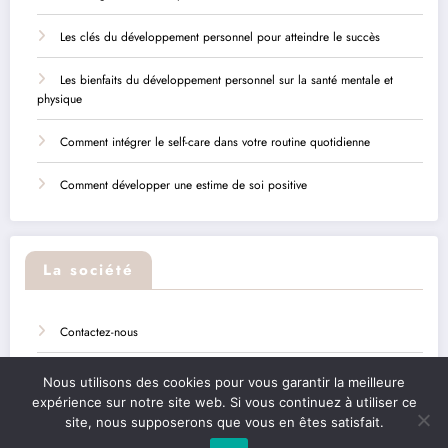
Les clés du développement personnel pour atteindre le succès
Les bienfaits du développement personnel sur la santé mentale et
physique
Comment intégrer le self-care dans votre routine quotidienne
Comment développer une estime de soi positive
La société
Contactez-nous
Sitemap
Nous utilisons des cookies pour vous garantir la meilleure
expérience sur notre site web. Si vous continuez à utiliser ce
Mentions légales
site, nous supposerons que vous en êtes satisfait.